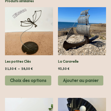
Produits similaires
Plage
Ce
de
produit
prix :
21,50 €
a
à
plusieurs
28,50 €
variations.
Les
options
peuvent
Les potites Clés
La Caravelle
être
choisies
21,50
€
–
28,50
€
93,50
€
sur
Choix des options
Ajouter au panier
la
page
du
produit
Ce
prod