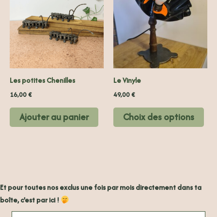
a
plus
vari
Les
opt
peu
Les potites Chenilles
Le Vinyle
êtr
choi
16,00
€
49,00
€
sur
Ajouter au panier
Choix des options
la
pag
du
prod
Et pour toutes nos exclus une fois par mois directement dans ta
boîte, c'est par ici !