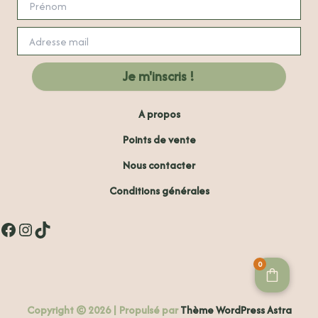
A propos
Points de vente
Nous contacter
Conditions générales
Facebook
Instagram
TikTok
0
Copyright © 2026 | Propulsé par
Thème WordPress Astra