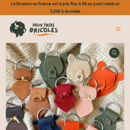
Aller
La livraison en France est à prix fixe à 5€ en point relais et
au
7,50€ à domicile
contenu
quantité
de
Porte
clé
en
cuir