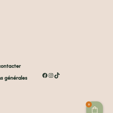
Facebook
Instagram
TikTok
contacter
ns générales
0