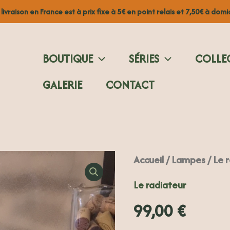
 livraison en France est à prix fixe à 5€ en point relais et 7,50€ à domic
BOUTIQUE
SÉRIES
COLLE
GALERIE
CONTACT
quantité
Accueil
/
Lampes
/ Le 
de
Le
Le radiateur
radiateur
99,00
€