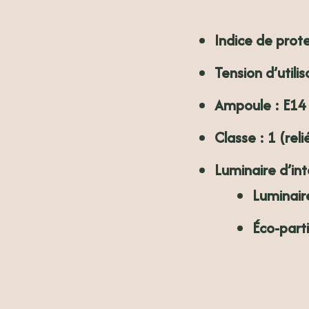
Indice de prot
Tension d’utilis
Ampoule
: E14
Classe
: 1 (reli
Luminaire d’in
Luminair
Éco-part