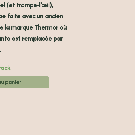
el (et trompe-l’œil),
pe faite avec un ancien
e la marque Thermor où
fante est remplacée par
.
tock
au panier