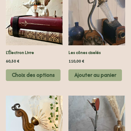
a
plusieurs
variations.
Les
options
peuvent
L’Électron Livre
Les cônes ciselés
être
choisies
60,50
€
110,00
€
sur
Choix des options
Ajouter au panier
la
page
du
produit