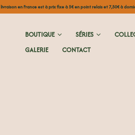
 livraison en France est à prix fixe à 5€ en point relais et 7,50€ à domic
BOUTIQUE
SÉRIES
COLLE
GALERIE
CONTACT