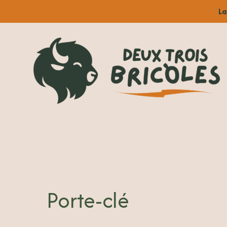
Aller
La
au
contenu
Porte-clé