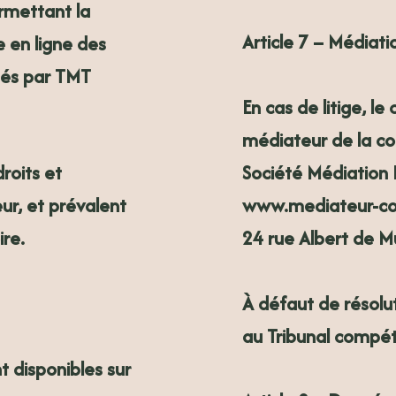
rmettant la
Article 7 – Médiatio
e en ligne des
sés par TMT
En cas de litige, le
médiateur de la c
Société Médiation 
roits et
www.mediateur-co
ur, et prévalent
24 rue Albert de 
re.
À défaut de résolut
au
Tribunal compét
t disponibles sur