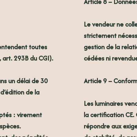
Article 8 – Donnée
Le vendeur ne coll
strictement nécess
’entendent toutes
gestion de la relat
 art. 293B du CGI).
cédées ni revendue
ns un délai de 30
Article 9 – Confor
d’édition de la
Les luminaires ven
la certification C
tés : virement
répondre aux exige
espèces.