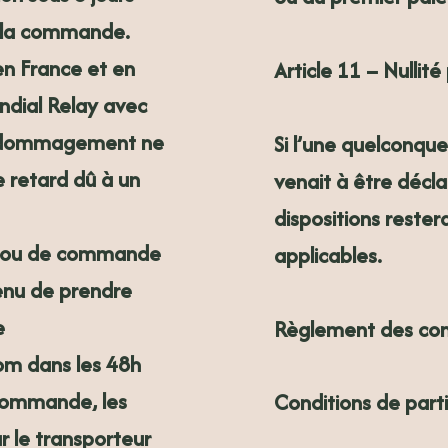
e la commande.
 en
France et en
Article 11 – Nullité 
ondial Relay avec
dédommagement ne
Si l’une quelconqu
e retard dû à un
venait à être décla
dispositions rester
on ou de commande
applicables.
tenu de prendre
e
Règlement des co
com
dans les
48h
 commande, les
Conditions de parti
r le transporteur