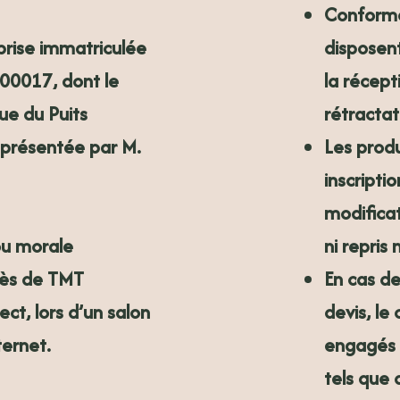
Conformém
rise immatriculée
disposent
00017, dont le
la récept
rue du Puits
rétractat
eprésentée par M.
Les produ
inscripti
modifica
ou morale
ni repris
rès de TMT
En cas de
ect, lors d’un salon
devis, le
ternet.
engagés 
tels que 