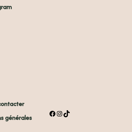
gram
contacter
Facebook
Instagram
TikTok
ns générales