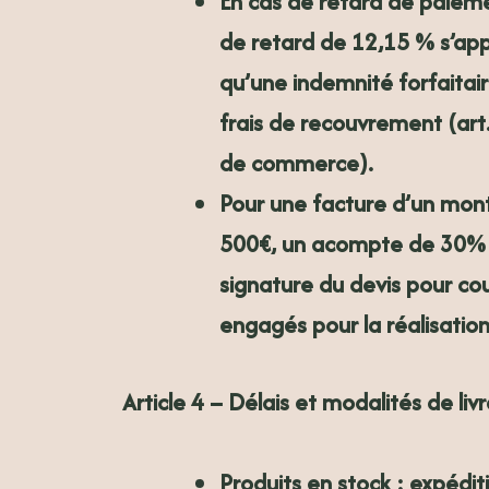
En cas de retard de paieme
de retard de
12,15 %
s’app
qu’une indemnité forfaitai
frais de recouvrement (ar
de commerce).
Pour une facture d’un mont
500€
, un acompte de
30%
signature du devis pour couv
engagés pour la réalisati
Article 4 – Délais et modalités de liv
Produits en stock : expédi