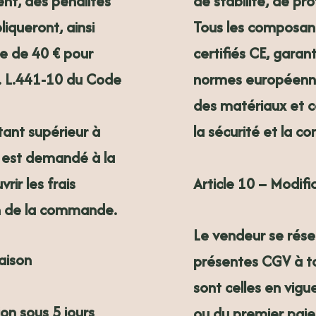
de stabilité, de pr
nt, des pénalités
Tous les composants
liqueront, ainsi
certifiés CE
, garan
re de
40 €
pour
normes européennes
t. L.441-10 du Code
des matériaux et 
la sécurité et la c
ant supérieur à
est demandé à la
Article 10 – Modif
rir les frais
on de la commande.
Le vendeur se réser
raison
présentes CGV à t
sont celles en vigu
tion sous
5 jours
ou du premier paie