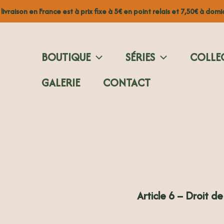
 livraison en France est à prix fixe à 5€ en point relais et 7,50€ à domic
BOUTIQUE
SÉRIES
COLLE
GALERIE
CONTACT
Article 6 – Droit d